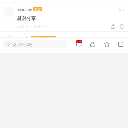
euxuany
贵宾
#
21
谢谢分享
2013-6-14 09:16:47


zjsqeliu
学院新生EMBA
#
22
277




说点什么吧...

好，学习了，谢谢老师
2013-6-14 19:20:22


felix
该用户已被删除
#
23
提示:
作者被禁止或删除 内容自动屏蔽
2013-6-16 16:22:37


kingxuefu
贵宾
#
24
品质管理学
2013-6-21 15:59:56

