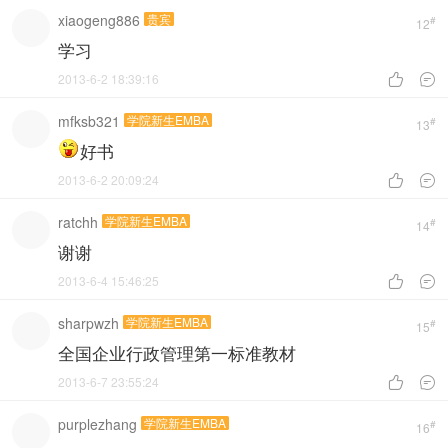
xiaogeng886
贵宾
#
12
学习
2013-6-2 18:39:16


mfksb321
学院新生EMBA
#
13
好书
2013-6-2 20:09:24


ratchh
学院新生EMBA
#
14
谢谢
2013-6-4 15:46:25


sharpwzh
学院新生EMBA
#
15
全国企业行政管理第一标准教材
2013-6-7 23:55:24


purplezhang
学院新生EMBA
#
16