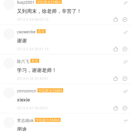
liuqz2001
学院新生EMBA
#
3
又到周末，徐老师，辛苦了！
2013-5-24 08:00:15


caowenke
贵宾
#
4
谢谢
2013-5-24 20:41:13


陈六飞
贵宾
#
5
学习，谢谢老师！
2013-5-26 20:40:51


cmrcomcn
学院新生EMBA
#
6
xiexie
2013-5-27 00:09:07


李志雄ok
学院新生EMBA
#
7
用途