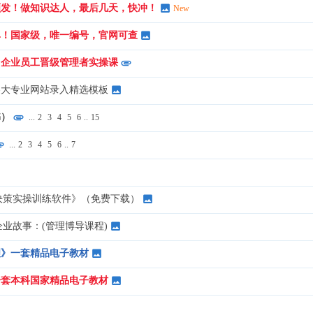
颁发！做知识达人，最后几天，快冲！
New
单！国家级，唯一编号，官网可查
：企业员工晋级管理者实操课
各大专业网站录入精选模板
书）
...
2
3
4
5
6
..
15
...
2
3
4
5
6
..
7
决策实操训练软件》（免费下载）
业故事：(管理博导课程)
理》一套精品电子教材
一套本科国家精品电子教材