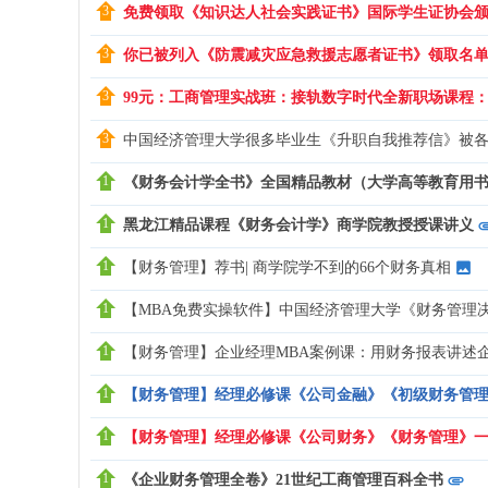
,
免费领取《知识达人社会实践证书》国际学生证协会
中
你已被列入《防震减灾应急救援志愿者证书》领取名
国
99元：工商管理实战班：接轨数字时代全新职场课程
经
济
中国经济管理大学很多毕业生《升职自我推荐信》被
管
《财务会计学全书》全国精品教材（大学高等教育用
理
黑龙江精品课程《财务会计学》商学院教授授课讲义
大
学
【财务管理】荐书| 商学院学不到的66个财务真相
,
【MBA免费实操软件】中国经济管理大学《财务管理
美
【财务管理】企业经理MBA案例课：用财务报表讲述企
华
管
【财务管理】经理必修课《公司金融》《初级财务管
理
【财务管理】经理必修课《公司财务》《财务管理》
人
《企业财务管理全卷》21世纪工商管理百科全书
才