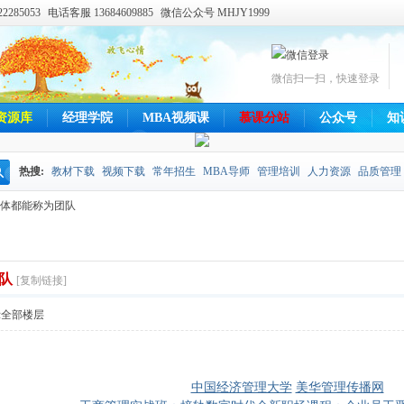
285053
电话客服 13684609885
微信公众号 MHJY1999
微信扫一扫，快速登录
资源库
经理学院
MBA视频课
慕课分站
公众号
知
热搜:
教材下载
视频下载
常年招生
MBA导师
管理培训
人力资源
品质管理
搜
体都能称为团队
索
队
[复制链接]
示全部楼层
中国经济管理大学
美华管理传播网