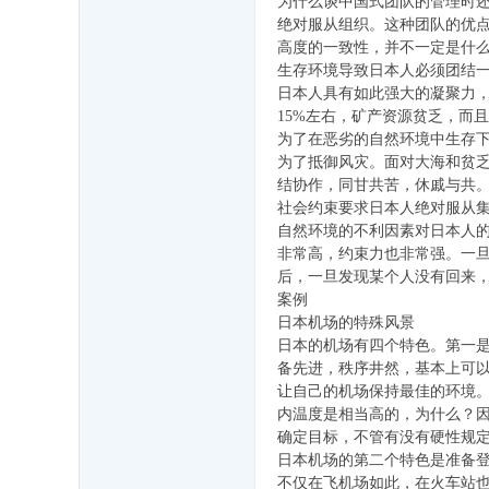
为什么谈中国式团队的管理时
绝对服从组织。这种团队的优
高度的一致性，并不一定是什
生存环境导致日本人必须团结
日本人具有如此强大的凝聚力
15%左右，矿产资源贫乏，而
为了在恶劣的自然环境中生存下
为了抵御风灾。面对大海和贫
结协作，同甘共苦，休戚与共
社会约束要求日本人绝对服从
自然环境的不利因素对日本人
非常高，约束力也非常强。一
后，一旦发现某个人没有回来
案例
日本机场的特殊风景
日本的机场有四个特色。第一
备先进，秩序井然，基本上可
让自己的机场保持最佳的环境
内温度是相当高的，为什么？
确定目标，不管有没有硬性规
日本机场的第二个特色是准备
不仅在飞机场如此，在火车站