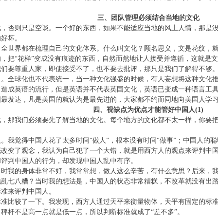
三、团队管理必须结合当地的文化
化，否则只是空谈。一个好的东西，如果不能适应当地的风土人情，那是
的好坏。
，全世界都在梳理自己的文化体系。什么叫文化？顾名思义，文是花纹，
，把“花样”变成没有痕迹的东西，自然而然地让人接受并遵循，这就是
我们要尊重人家，即使接受不了，也不要去批评，那只是我们了解得不够
了。全球化也不代表统一，当一种文化强盛的时候，有人妄想将这种文化
，造成英语的流行，但是英语并不代表英国文化，英语已变成一种语言工
国最发达，凡是美国的就认为是最先进的，大家都不约而同地向美国人学
四、视缺点为优点才能管好中国人(1)
化，那我们必须要先了解当地的文化。每个地方的文化都不太一样，你要
人。我觉得中国人花了太多时间“做人”，根本没有时间“做事”；中国人的
底改变了观念，我认为自己犯了一个大错，就是用西方人的观点来评判中
和评判中国人的行为，却发现中国人乱中有序。
当时我的身体非常不好，我常常想，做人这么辛苦，有什么意思？后来，
地乱七八糟？当时我的想法是，中国人的状态非常糟糕，不改革就没有出
标准来评判中国人。
标准比较了一下。我发现，西方人通过天平来衡量物体，天平有固定的标
秤杆不是高一点就是低一点，所以判断标准就成了“差不多”。