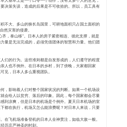
日本人基本上是一个口令一个动作，没有太多个人的意见，
只要决策失误，造成的后果是不可收拾的。所以，员工具有
面积不大、多山的狭长岛国里，可耕地面积只占国土面积的
等自然灾害的侵袭。
心齐，泰山移”。日本人的房子紧密相连、彼此支撑，就是
的力量是无法完成的，必须凭借团体的智慧和力量。他们团
。
束人们的行为。这些准则都是自发形成的，人们遵守的程度
的亲人也不例外。在日本的乡村，到了傍晚，大家都回家
此可见，日本人多么重视团队。
如何，影响着人们对整个国家状况的判断。如果一个机场设
家就会给人以贫穷、落后的印象。因此，每个国家都会尽量
们感到凉爽，但是日本的机场是个例外。夏天日本机场的室
上下都在执行，机场又怎么能浪费呢？对日本人来说，只要
张。在飞机场准备登机的日本人全神贯注，如临大敌一般。
正经历庄严神圣的时刻。