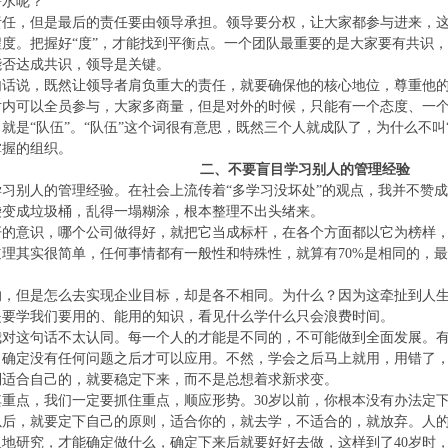
薪水呢？
任，但是最后的责任要由领导承担。领导要分权，让大家都参与进来，这
度。把握好“度”，才能找到平衡点。一个团队最重要的是大家要有共识
能否达成共识，领导是关键。
句话说，既然让领导者肩负重大的责任，就要确保他的核心地位，尊重他
对内可以全员参与，大家多商量，但是对外的时候，只能有一个态度、一
就是“队伍”。“队伍”这个词很有意思，既然三个人就成队了，为什么不叫
掌握的组织。
二、不要盲目学习别人的管理经验
习别人的管理经验。在社会上流传着“多学习没坏处”的观点，我并不赞
袋变成垃圾桶，乱得一塌糊涂，根本整理不出头绪来。
杆的意识，哪个公司做得好，就把它当成标杆，在各个方面都以它为榜样
理其实很简单，任何事情都有一般性和特殊性，就算有70%是相同的，最
的，但是怎么去实现企业目标，却是各不相同。为什么？因为这牵扯到人
是要学我们要用的、能用的知识，看见什么学什么只会浪费时间。
我对这句话不太认同。每一个人的才能是不同的，不可能做到全面发展。
，确定没有任何问题之后才可以应用。不然，学会之后马上就用，用错了
到适合自己的，就要稳定下来，而不是总想着求新求变。
重点，我们一定要抓住重点，顺应形势。30岁以前，你根本没有办法定
以后，就要定下自己的原则，适合你的，就去学，不适合的，就放弃。人
地研究，才能确定做什么，确定下来后就要好好去做，这样到了40岁时