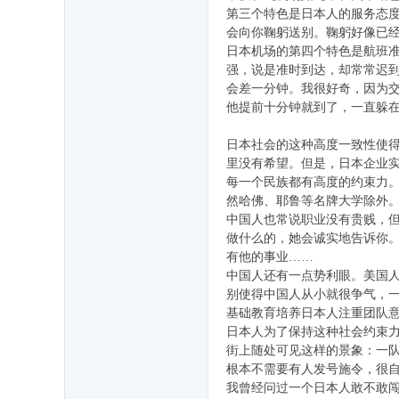
第三个特色是日本人的服务态
会向你鞠躬送别。鞠躬好像已
日本机场的第四个特色是航班准
强，说是准时到达，却常常迟
会差一分钟。我很好奇，因为
他提前十分钟就到了，一直躲
日本社会的这种高度一致性使
里没有希望。但是，日本企业
每一个民族都有高度的约束力
然哈佛、耶鲁等名牌大学除外
中国人也常说职业没有贵贱，但
做什么的，她会诚实地告诉你
有他的事业……
中国人还有一点势利眼。美国人
别使得中国人从小就很争气，
基础教育培养日本人注重团队
日本人为了保持这种社会约束
街上随处可见这样的景象：一
根本不需要有人发号施令，很
我曾经问过一个日本人敢不敢闯