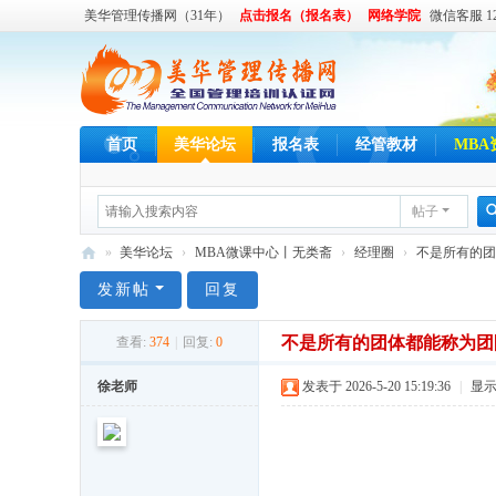
美华管理传播网（31年）
点击报名（报名表）
网络学院
微信客服 122
首页
美华论坛
报名表
经管教材
MBA
帖子
»
美华论坛
›
MBA微课中心丨无类斋
›
经理圈
›
不是所有的团
美
发新帖
回复
华
不是所有的团体都能称为团
查看:
374
|
回复:
0
管
理
徐老师
发表于 2026-5-20 15:19:36
|
显
传
播
网