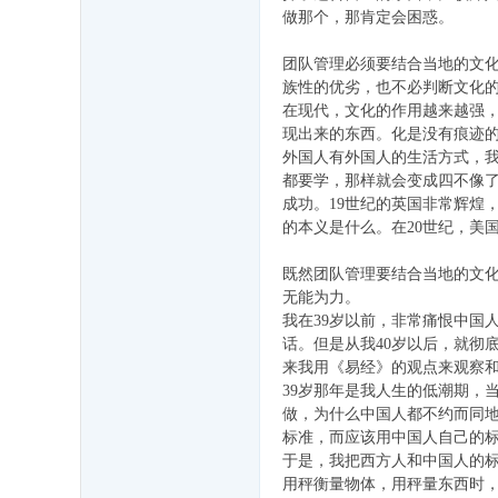
源
做那个，那肯定会困惑。
库
团队管理必须要结合当地的文
)
族性的优劣，也不必判断文化
在现代，文化的作用越来越强
现出来的东西。化是没有痕迹的
外国人有外国人的生活方式，
都要学，那样就会变成四不像
成功。19世纪的英国非常辉煌
的本义是什么。在20世纪，美
既然团队管理要结合当地的文
无能为力。
我在39岁以前，非常痛恨中国
话。但是从我40岁以后，就彻
来我用《易经》的观点来观察
39岁那年是我人生的低潮期，
做，为什么中国人都不约而同
标准，而应该用中国人自己的
于是，我把西方人和中国人的
用秤衡量物体，用秤量东西时，