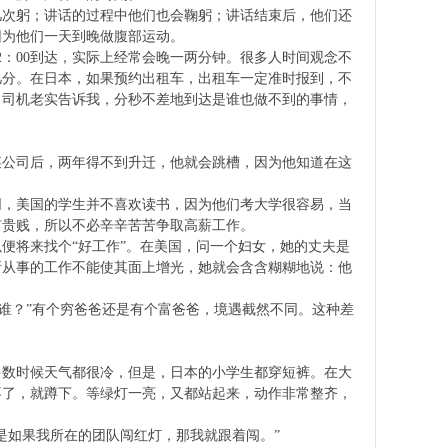
几次躬；讲话的过程中他们也会鞠躬；讲话结束后，他们还
因为他们一天到晚做腹部运动。
：00到达，实际上经常会晚一两分钟。很多人时间观念不
几分。在日本，如果预约出租车，出租车一定准时报到，不
？司机老实告诉我，分秒不差地到达是谁也做不到的事情，
某公司后，两年得不到升迁，他就会跳槽，因为他知道在这
同，美国的学生并不喜欢读书，因为他们考大学很容易，当
有贵贱，所以不必辛辛苦苦争取高薪工作。
便将来找个“好工作”。在美国，问一个妇女，她的丈夫是
所从事的工作不能使其面上增光，她就会含含糊糊地说：他
是谁？”有个穷爸爸还是有个富爸爸，境遇截然不同。这种差
多数时候天气都很冷，但是，日本的小学生都穿短裤。在大
不了，就蹲下。等绿灯一亮，又都站起来，动作非常整齐，
是如果我所在的团队闯红灯，那我就跟着闯。”