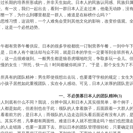
经过长期的培养所形成的，并非天生如此。日本人的民族认同感、民族归
授。有一次，我们一起出去，看到一群日本人正走过来，他毫无动静，没有
整一下，为什么到哪里都是一群人，难道是在标榜什么吗？”
的思维习惯，这说明，一个人难免会受到其他文化的影响，改变价值观。
西，这是一个必然趋势。
中午都有营养午餐供应。日本的很多学校都统一订制营养午餐，一到中午
但是，日本人有个做法却与众不同，就是日本的学生一定要等到全班所有
讲，这一点很难做到。一般男生都是狼吞虎咽地吃完，争取多玩一会儿。
慢的女生：“拜托，快一点！时间都被你耗掉了。”于是，那个女生为了
子所具有的团队精神：男生即使很想出去玩，也要遵守学校的规定；女生
的小孩子居然如此重视团队，实在令人感动。可见，日本人浓厚的团队意
一、不必羡慕日本人的团队精神(3)
本人到底有什么不同？我说，分辨中国人和日本人其实很简单，举个例子
本人都是如此，但差别也在于此：领队的人拿着旗子，后面跟着一大群人
只看着前方的，是日本人；而领队的人边走边回头看后面还有没有人的，
糕。其实不然，凡事都有两面性。难道日本人就不想溜走吗？他们也想溜
队的人走错路，也要一直跟下去。所以日本的团队管理很轻松，只要确定