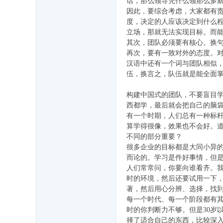
话，那么领导凭什么领那么多
因此，要综合考虑，大家都有责
学
度，决定的人应该决定到什么程
校
立场，那就无法实现目标。而
(3
其次，团队必须要有核心。换
再次，要有一致对外的态度。
1
汉语中还有一个词与团队相似，
年
伍，换言之，队伍就是能全面
工
构建中国式的团队，不要盲目学
商
西都学，最后就会把自己的脑
管
有一个时期，人们总有一种标
算学得很像，效果也不会好。道
理
不同的部分重要？
M
很多企业的目标都是大同小异
而论的。学习是件好事情，但
B
人们常常问，你要向谁看齐。
A
时的环境，然后还要试用一下
专
著，然后用心分辨、选择，找
每一个时代、每一个阶段都有其
业
时的你判断力不够。但是30岁
资
择了适合自己的东西，比较深入