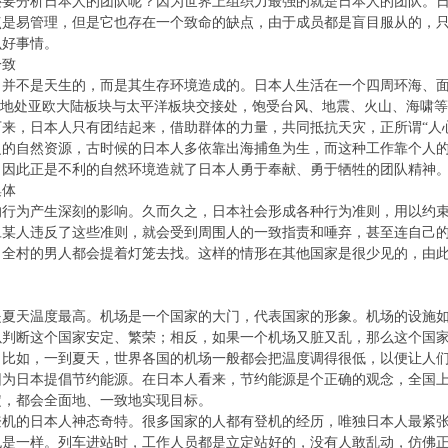
还要分析日本人的团队呢？因为世界上组织力最强的就是日本人的团队。
点是易管理，但是它也存在一个致命的缺点，由于成员都是盲目服从的，
么好事情。
一致
，并不是天生的，而是其生存环境造成的。日本人生活在一个四周环海、
且地处亚欧大陆板块与太平洋板块交接处，饱受台风、地震、火山、海啸
来，日本人只有团结起来，借助群体的力量，共同抵抗天灾，正所谓“人
乏的自然资源，古时候的日本人多依靠出海捕鱼为生，而这种工作靠个人
。因此正是不利的自然环境造就了日本人勇于奉献、勇于牺牲的团队精神
集体
的行为产生深刻的影响。久而久之，日本社会形成各种行为准则，用以约
旦某人违反了这些准则，就会受到周围人的一致指责和唾弃，甚至连自己
，全村的男人都会提着灯笼去找。这样的情形在其他国家是很少见的，由
是夏天温度最高。机场是一个国家的大门，代表国家的形象。机场的设施
以判断这个国家安定、繁荣；相反，如果一个机场又脏又乱，那么这个国
。比如，一到夏天，世界各国的机场一般都会把温度调得很低，以便让人
因为日本提倡节约能源。在日本人看来，节约能源是个正确的观念，全国
定，都会全面地、一致地实现目标。
登机的日本人神态奇特。很多国家的人都有登机的经历，唯独日本人最紧
也是一样。列车进站时，工作人员都是立定站好的，没有人敢乱动，仿佛