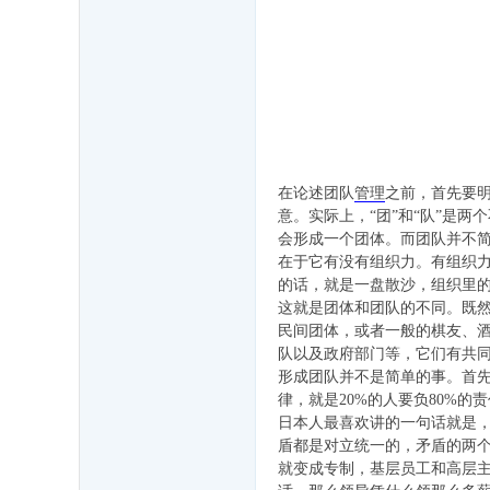
,
中
国
经
济
管
在论述团队
管理
之前，首先要明
理
意。实际上，“团”和“队”是
大
会形成一个团体。而团队并不简
在于它有没有组织力。有组织力
学
的话，就是一盘散沙，组织里
,
这就是团体和团队的不同。既
美
民间团体，或者一般的棋友、
队以及政府部门等，它们有共
华
形成团队并不是简单的事。首先
管
律，就是20%的人要负80%的责
日本人最喜欢讲的一句话就是
理
盾都是对立统一的，矛盾的两
人
就变成专制，基层员工和高层
才