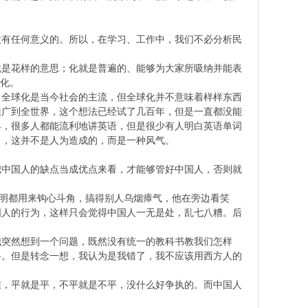
没有任何意义的。所以，在学习、工作中，我们不必分析民
就是花样的意思；化就是普遍的、能够为大家所吸纳并能表
文化。
。全球化是当今社会的主流，但全球化并不意味着样样东西
推广到全世界，这个想法已经试了几百年，但是一直都没能
具，很多人都能流利地讲英语，但是很少有人明白英语单词
习，这并不是人为造成的，而是一种风气。
把中国人的缺点当成优点来看，才能够管好中国人，否则就
聪明都用来钩心斗角，搞得别人乌烟瘴气，他在旁边看笑
国人的行为，这样只会觉得中国人一无是处，乱七八糟。后
我突然想到一个问题，既然没有统一的教科书教我们怎样
路。但是转念一想，我认为是我错了，我不应该用西方人的
准，平就是平，不平就是不平，没什么好争执的。而中国人