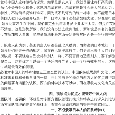
，觉得中国人这样做很有深意。如果是朋友来了，我就尽量让秤杆高高的
最后也不会有什么损失，这就叫亲疏有别。亲疏有别是社会最大的原动力
的特性，不能简单说谁好谁坏，因为找不到评判的统一标准。你不能用日
。美国人做什么都跟开玩笑一样，日本人做什么都是如临大敌，好像要打仗
”。如果此事发生在中国，我们肯定会批评乘务员业务水平太差。但是在
搞不清楚。这是形势所致，我们没有办法去批判他们。新加坡是有名的花
严，在新加坡人看来，能够偷偷地把脏东西丢到警察局附近是一件很厉害
的。以唐人街为例，美国的唐人街都是乱七八糟的，而旁边的日本城却干
，如果他们想去干净的地方，留在自己家里就行了，何必跑出来？人们到
。所以说，不要强迫自己变得和别人一样，不要盲目地适应别人，要了解
调整自己，这样你才可以做一个快乐的领导者，做一个很有效率的人。这
情，就是最有效的管理。
就必须对中国人的特殊性建立正确全面的认知。中国的传统思想和文化，
和标准来看待和分析自身的一切，并且将自身的缺点与西方人的优点进行
化的问题要有清醒的认识。西方的科学技术可以学，而在吸收与文化有关
负面影响。
四、视缺点为优点才能管好中国人(2)
式团队时，首要的一环就是对东西方团队管理的模式和特点进行深入的比
东西方团队管理的差异的基础上，着重介绍如何构建与管理中国式团队。
一、不必羡慕日本人的团队精神(1)