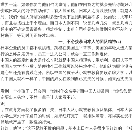
度世界一流。如果你要向他们咨询事情，他们在回答之前就会先给你鞠好
经变成日本人的习惯性动作了，有人甚至说，日本人之所以腰很细，就是
时。我们中国人所谓的准时多数情况下是指时间差不多，比如说，火车12
到，而且会找出上千个理由。而日本人则不同，说是几点几分，就是几点
交通中的不确定因素很多，很难控制，出租车司机是如何做到分秒不差的
在树底下，等到时间正好才出来。
一、不必羡慕日本人的团队精神(2)
得日本企业的员工都不敢跳槽。跳槽在美国是平常事。美国的年轻人进入
实行的是终身雇佣制，员工一进入公司，就会一直工作到退休。
。中国人的高度约束力是什么？那就是中国人很现实，重功利。美国人不
。美国人大学毕业后，随便找个工作就可以轻松地生活。他们认为职业没
是心里还是有贵贱之分。所以中国的孩子从小就被教育要读名牌大学，以
。而中国人就不一样了，中国的妇女在谈到自己丈夫的时候，如果她丈夫
看到一个小孩子，只会问：“你叫什么名字?”而中国人却常问：“你爸爸
一定要出人头地，不然一辈子让人家看不起。
意识
力，在教育方面花了很多的工夫。日本人从小就被教育服从集体。日本大
队小学生来到十字路口的时候，如果红灯亮了，就排队等着，冻得实在受
自然地就产生了一致性的行为。
红灯，他说：“这不是敢不敢的问题，基本上日本人是很少闯红灯的，但