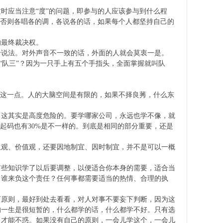
时应当注意“度”的问题，即参与的人应该参与到什么程
，否则各唱各的调，各说各的话，如果每个人都坚持自己的
的最终裁决权。
个说法。对外声音不一致的话，外面的人就会莫衷一是。
“队三”？因为一只手上有五个手指头，全面掌握就叫队
成这一点。人的大脑空间是有限的，如果不择良莠，什么东
，这其实是高度危险的。要学哪家公司，永远也学不像，就
起码也有30%是不一样的。到底是相同的部分重要，还是
生观、价值观，还要因地制宜、因时制宜，并不是可以一概
有些知识学了以后要调整，以便适合你本身的需要，适合当
，谁来负这个责任？任何事都需要适当的热情、合理的执
下原则，最好到处去看看，对人对事不要妄下判断，因为这
的一生是很短暂的，什么都学的话，什么都学不好。只有选
，才能不惑。如果没有自己的原则，一会儿学这个，一会儿