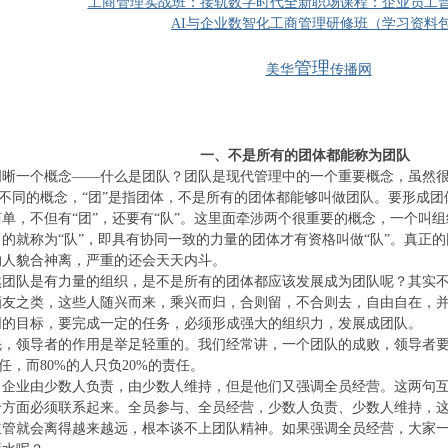
工商管理实战班：接轨数字时代全新职场课程：企业员工
AI与企业数智化工商管理研修班（学习资料
管理
美华
传播网
一、不是所有的团体都能称为团队
晰一个概念——什么是团队？团队是现代管理中的一个重要概念，虽然很多
两个不同的概念，“团”是指团体，不是所有的团体都能够叫做团队。要形成
单，不但有“团”，还要有“队”。这里面牵涉两个很重要的概念，一个叫
的就称为“队”，即具有协同一致的力量的团体才有资格叫做“队”。真正
的人貌合神离，严重的还会天天内斗。
然团队是有力量的组织，是不是所有的团体都应该发展成为团队呢？其实
酒友之类，这些人随兴而来，乘兴而归，合则留，不合则去，自由自在，
同的目标，要完成一定的任务，必须形成强大的组织力，发展成团队。
，领导者的作用是举足轻重的。我们经常讲，一个团队的成败，领导者要
任，而80%的人只负20%的责任。
，企业由少数人负责，由少数人维持，但是他们又强调全员经营。这两句
个方面必须联系起来。全员参与、全员经营，少数人负责、少数人维持，
主管就会离得越来越远，根本谈不上团队精神。如果强调全员经营，大家