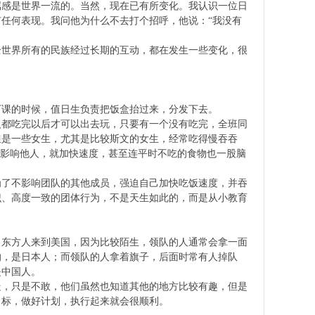
属感是世界一流的。当然，现在已有所变化。我认识一位日
任何表现。我问他为什么不去打个招呼，他说：“我没有
全世界所有的民族经过长期的互动，都在发生一些变化，很
下课的时候，值日生负责把饭盒抬过来，分发下去。
人都吃完以后才可以出去玩，只要有一个没有吃完，全班同
但是一些女生，尤其是比较斯文的女生，经常吃得慢吞吞
不影响他人，就加快速度，甚至连平时不吃的食物也一股脑
为了不影响团队的其他成员，强迫自己加快吃饭速度，并吞
识、高度一致的团体行为，不是天生如此的，而是从小教育
，东方人来到美国，因为比较陌生，领队的人通常会拿一面
的，是日本人；而领队的人拿着旗子，后面时常有人掉队
是中国人。
走，只是不敢，他们虽然也知道其他的地方比较有趣，但是
目标，做好计划，执行起来就会很顺利。