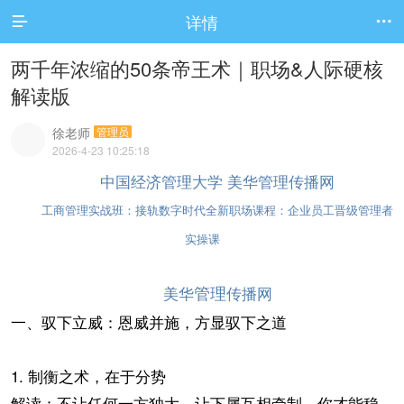
详情


两千年浓缩的50条帝王术｜职场&人际硬核
解读版
徐老师
管理员
2026-4-23 10:25:18
中国经济管理大学
美华管理传播网
工商管理实战班：接轨数字时代全新职场课程：企业员工晋级管理者
实操课
美华
传播网
管理
一、驭下立威：恩威并施，方显驭下之道
1. 制衡之术，在于分势
解读：不让任何一方独大，让下属互相牵制，你才能稳