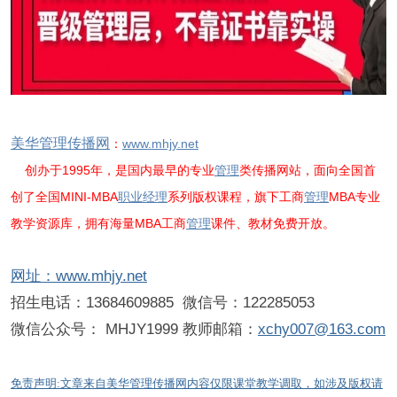
美华管理传播网
：
www.mhjy.net
创办于1995年，是国内最早的专业
管理
类传播网站，面向全国首
创了全国MINI-MBA
职业经理
系列版权课程，旗下工商
管理
MBA专业
教学资源库，拥有海量MBA工商
管理
课件、教材免费开放。
网址：
www.mhjy.net
招生电话：13684609885 微信号：122285053
微信公众号： MHJY1999 教师邮箱：
xchy007@163.com
免责声明:文章来自美华管理传播网内容仅限课堂教学调取，如涉及版权请