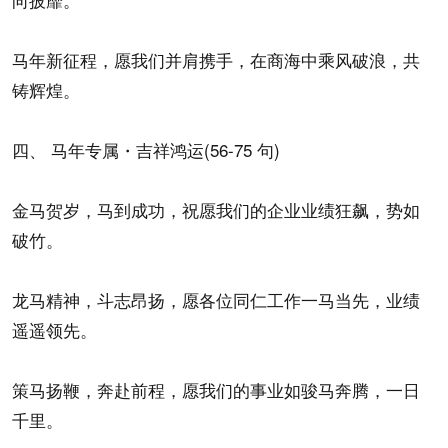
马年新征程，愿我们并肩携手，在商海中乘风破浪，共
铸辉煌。
四、 马年专属・吉祥鸿运(56-75 句)
金马贺岁，马到成功，祝愿我们的企业业绩狂飙，势如
破竹。
龙马精神，斗志昂扬，愿各位同仁工作一马当先，业绩
遥遥领先。
策马扬鞭，奔赴前程，愿我们的事业如骏马奔腾，一日
千里。