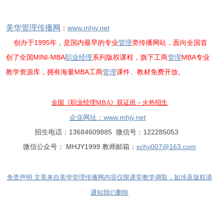
美华管理传播网
：
www.mhjy.net
创办于1995年，是国内最早的专业
管理
类传播网站，面向全国首
创了全国MINI-MBA
职业经理
系列版权课程，旗下工商
管理
MBA专业
教学资源库，拥有海量MBA工商
管理
课件、教材免费开放。
全国《职业经理MBA》双证班
－火热招生
企业网址：
www.mhjy.net
招生电话：13684609885 微信号：122285053
微信公众号： MHJY1999 教师邮箱：
xchy007@163.com
免责声明:文章来自美华管理传播网内容仅限课堂教学调取，如涉及版权请
通知我们删除