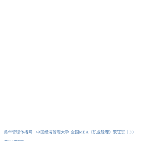
美华管理传播网
中国经济管理大学
全国MBA《职业经理》双证班丨30