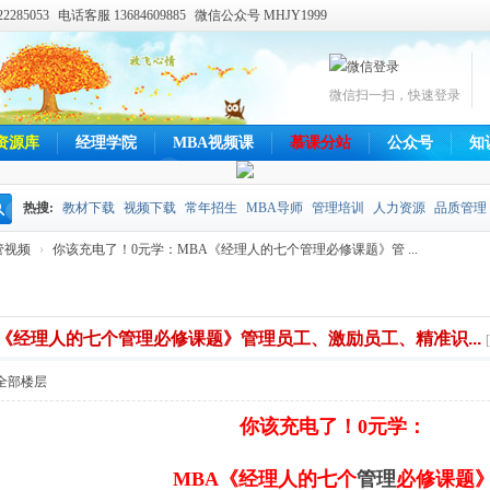
285053
电话客服 13684609885
微信公众号 MHJY1999
微信扫一扫，快速登录
资源库
经理学院
MBA视频课
慕课分站
公众号
知
热搜:
教材下载
视频下载
常年招生
MBA导师
管理培训
人力资源
品质管理
搜
管视频
›
你该充电了！0元学：MBA《经理人的七个管理必修课题》管 ...
索
《经理人的七个管理必修课题》管理员工、激励员工、精准识...
全部楼层
你该充电了！0元学：
MBA《经理人的七个
管理
必修课题