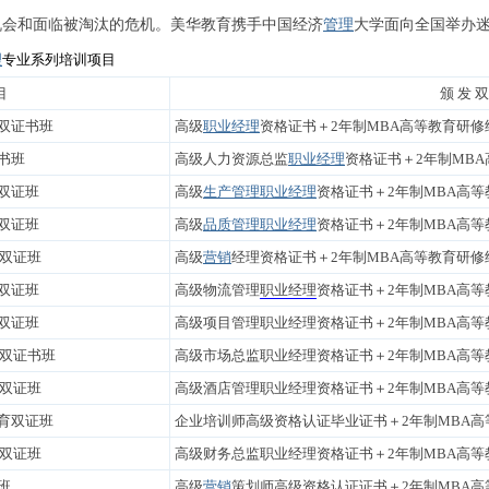
机会和面临被淘汰的危机。美华教育携手中国经济
管理
大学面向全国举办迷
理
专业系列培训项目
目
颁 发 双
双证书班
高级
职业经理
资格证书＋2年制MBA高等教育研修
书班
高级人力资源总监
职业经理
资格证书＋2年制MB
双证班
高级
生产管理
职业经理
资格证书＋2年制MBA高
双证班
高级
品质管理
职业经理
资格证书＋2年制MBA高
育双证班
高级
营销
经理资格证书＋2年制MBA高等教育研修
双证班
高级物流管理
职业经理
资格证书＋2年制MBA高
双证班
高级项目管理职业经理资格证书＋2年制MBA高等
育双证书班
高级市场总监职业经理资格证书＋2年制MBA高等
育双证班
高级酒店管理职业经理资格证书＋2年制MBA高等
育双证班
企业培训师高级资格认证毕业证书＋2年制MBA高
育双证班
高级财务总监职业经理资格证书＋2年制MBA高等
班
高级
营销
策划师高级资格认证证书＋2年制MBA