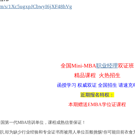
.com/s/1Xc5ugxpJCbwyI6jXF48hVg
全国Mini-MBA
职业经理
双证班
精品课程 火热招生
函授学习 权威双证
全国招生 请速充
近期报名特权：
本期赠送EMBA学位证课程
中国第一代MBA培训单位，课程成熟信誉保证！
,却为缺少行业经验和专业证书而被用人单位百般挑惕!你可能目前衣食无