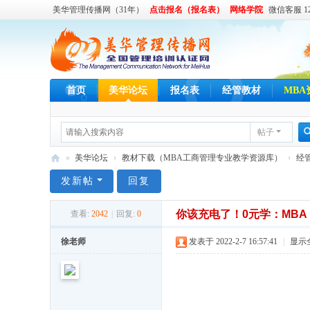
美华管理传播网（31年）
点击报名（报名表）
网络学院
微信客服 122
首页
美华论坛
报名表
经管教材
MBA
帖子
»
美华论坛
›
教材下载（MBA工商管理专业教学资源库）
›
经
美
发新帖
回复
华
你该充电了！0元学：MBA
查看:
2042
|
回复:
0
管
理
徐老师
发表于 2022-2-7 16:57:41
|
显示
传
播
网