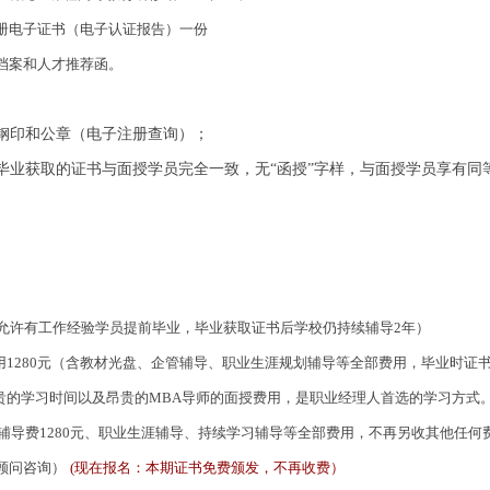
册电子证书（电子认证报告）一份
档案和人才推荐函。
钢印和公章（电子注册查询）；
毕业获取的证书与面授学员完全一致，无“函授”字样，与面授学员享有同
（允许有工作经验学员提前毕业，毕业获取证书后学校仍持续辅导2年）
用1280元（含教材光盘、企管辅导、职业生涯规划辅导等全部费用，毕业时证
的学习时间以及昂贵的MBA导师的面授费用，是职业经理人首选的学习方式
辅导费1280元、职业生涯辅导、持续学习辅导等全部费用，不再另收其他任何
顾问咨询）
(现在报名：本期证书免费颁发，不再收费）