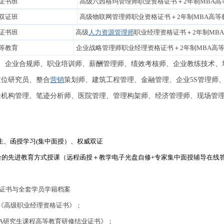
双证书班
高级六西格玛管理师职业资格
证书＋2年制MBA
双证班
高级物联网管理师职业资格
证书＋2年制MBA高
双证书班
高级
人力资源管理师
职业经理资格
证书＋2年制MB
高等教育
企业战略管理师职业经理资格
证书＋2年制MBA高
、企业合规师、职业培训师、薪酬管理师、绩效考核师、企业教练技术、
定位研究员、整合
营销
策划师、建筑工程管理、金融管理、企业5S管理师
机构管理、笔迹分析师、医院管理、管理构架师、经济管理师、现场管理
生、函授学习(集中面授）、权威双证
的先进教育方式授课（远程函授＋教学电子光盘自修+专家集中面授辅导在线
证书与全套学员学籍档案
《高级职业经理资格证书》；
BA研究生课程高等教育研修结业证书》；