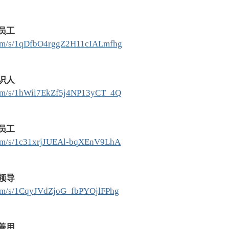
员工
.com/s/1qDfbO4rggZ2H11cIALmfhg
识人
.com/s/1hWii7EkZf5j4NP13yCT_4Q
员工
.com/s/1c31xrjJUEAl-bqXEnV9LhA
领导
.com/s/1CqyJVdZjoG_fbPYOjlFPhg
善用