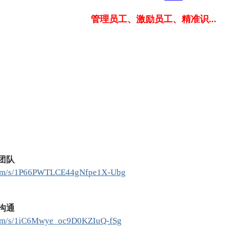
管理员工、激励员工、精准识...
团队
.com/s/1P66PWTLCE44gNfpe1X-Ubg
沟通
.com/s/1iC6Mwye_oc9D0KZIuQ-fSg