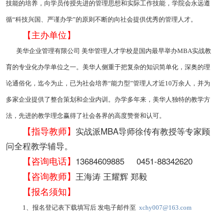
技能的培养，向学员传授先进的管理思想和实际工作技能，学院会永远遵
循“科技兴国、严谨办学”的原则不断的向社会提供优秀的管理人才。
【主办单位】
美华企业管理有限公司 美华管理人才学校是国内最早举办MBA实战教
育的专业化办学单位之一。美华人侧重于把复杂的知识简单化，深奥的理
论通俗化，迄今为止，已为社会培养“能力型”管理人才近10万余人，并为
多家企业提供了整合策划和企业内训。办学多年来，美华人独特的教学方
法，先进的教学理念赢得了社会各界的高度赞誉和认可。
【指导教师】
实战派MBA导师徐传有教授等专家顾
问全程教学辅导。
【咨询电话】
13684609885 0451-88342620
【咨询教师】
王海涛 王耀辉 郑毅
【报名须知】
1、报名登记表下载填写后 发电子邮件至
xchy007@163.com