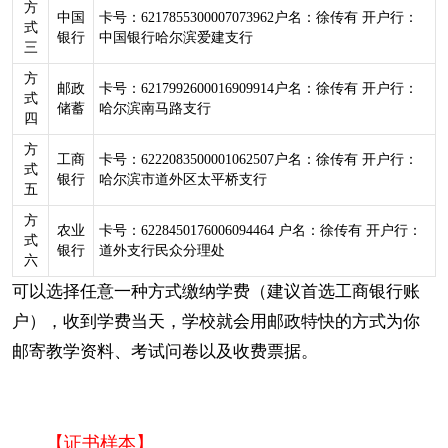
方
中国
卡号：6217855300007073962户名：徐传有 开户行：
式
银行
中国银行哈尔滨爱建支行
三
方
邮政
卡号：6217992600016909914户名：徐传有 开户行：
式
储蓄
哈尔滨南马路支行
四
方
工商
卡号：6222083500001062507户名：徐传有 开户行：
式
银行
哈尔滨市道外区太平桥支行
五
方
农业
卡号：6228450176006094464 户名：徐传有 开户行：
式
银行
道外支行民众分理处
六
可以选择任意一种方式缴纳学费（建议首选工商银行账
户），收到学费当天，学校就会用邮政特快的方式为你
邮寄教学资料、考试问卷以及收费票据。
【证书样本】