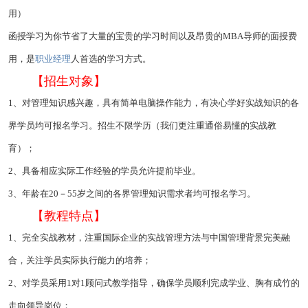
用）
函授学习为你节省了大量的宝贵的学习时间以及昂贵的MBA导师的面授费
用，是
职业经理
人首选的学习方式。
【招生对象】
1、对管理知识感兴趣，具有简单电脑操作能力，有决心学好实战知识的各
界学员均可报名学习。招生不限学历（我们更注重通俗易懂的实战教
育）；
2、具备相应实际工作经验的学员允许提前毕业。
3、年龄在20－55岁之间的各界管理知识需求者均可报名学习。
【教程特点】
1、完全实战教材，注重国际企业的实战管理方法与中国管理背景完美融
合，关注学员实际执行能力的培养；
2、对学员采用1对1顾问式教学指导，确保学员顺利完成学业、胸有成竹的
走向领导岗位；