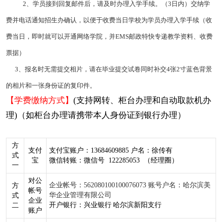
2、学员接到回复邮件后，请及时办理入学手续。（3日内）交纳学
费并电话通知招生办确认，以便于收费当日学校为学员办理入学手续（收
费当日，即时就可以开通网络学院，并EMS邮政特快专递教学资料、收费
票据）
3、报名时无需提交相片，请在毕业提交试卷同时补交4张2寸蓝色背景
的相片和一张身份证的复印件。
【学费缴纳方式】
(支持网转、柜台办理和自动取款机办
理)（如柜台办理请携带本人身份证到银行办理）
方
支付
支付宝账户：13684609885 户名：徐传有
式
宝
微信转账：微信号 122285053 （经理圈）
一
对公
企业帐号：562080100100076073 账号户名：哈尔滨美
方
帐号
华企业管理有限公司
式
企业
开户银行：兴业银行
哈尔滨新阳支行
二
账户