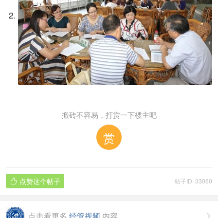
搬砖不容易，打赏一下楼主吧
赏
点赞这个帖子
帖子ID: 33060

点击看更多
经管视频
内容
