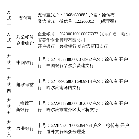
方
支付宝账户：13684609885 户名：徐传有
式
支付宝
微信转账：微信号 122285053 （经理圈）
一
方
企业帐号：562080100100076073 账号户名：哈尔
对公帐号
式
滨美华企业管理有限公司
企业账户
二
开户银行：兴业银行
哈尔滨新阳支行
方
卡号：6217855300007073962户名：徐传有 开户
式
中国银行
行：中国银行哈尔滨爱建支行
三
方
卡号：6217992600016909914户名：徐传有 开户
式
邮政储蓄
行：哈尔滨南马路支行
四
方
（推荐工
卡号：6222083500001062507户名：徐传有 开户
式
商银行
行：哈尔滨市道外区太平桥支行
五
方
卡号：6228450176006094464 户名：徐传有 开户
式
农业银行
行：道外支行民众分理处
六