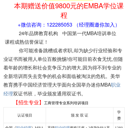
本期赠送价值9800元的EMBA学位课
程
+微信咨询：122285053 （经理圈邀你加入）
24年品牌教育机构 中国第一代MBA培训单位
课程成熟信誉保证！
你可能准备跳槽或者求职,却为缺少行业经验和专
业证书而被用人单位百般挑惕!你可能目前衣食无忧,但随
着年龄的增长和社会竞争压力的增大,因为得不到专业的
全新培训而失去竞争的机会和面临被淘汰的危机。美华
教育携手中国经济管理大学面向全国举办迷你MBA
职业
经理
双证书班，毕业颁发通用双证书。
【招生专业】
工商管理专业系列培训项目
学
认证项目
颁 发 双 证
费
全国《
职业经理
》MBA
高级
职业经理
资格证书＋2年制MBA高
1280