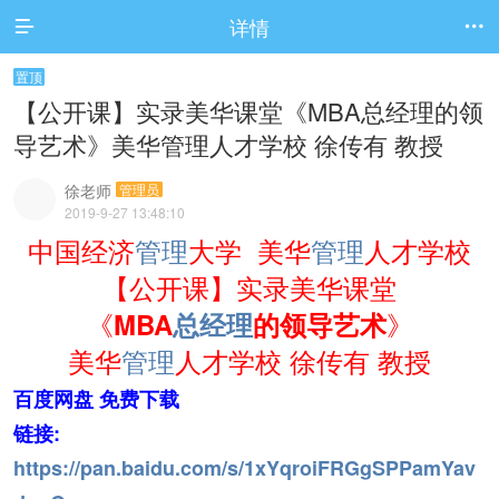
详情


置顶
【公开课】实录美华课堂《MBA总经理的领
导艺术》美华管理人才学校 徐传有 教授
徐老师
管理员
2019-9-27 13:48:10
中国经济
管理
大学 美华
管理
人才学校
【公开课】实录美华课堂
《
》
MBA
总经理
的领导艺术
美华
管理
人才学校 徐传有 教授
百度网盘 免费下载
链接:
https://pan.baidu.com/s/1xYqroiFRGgSPPamYav