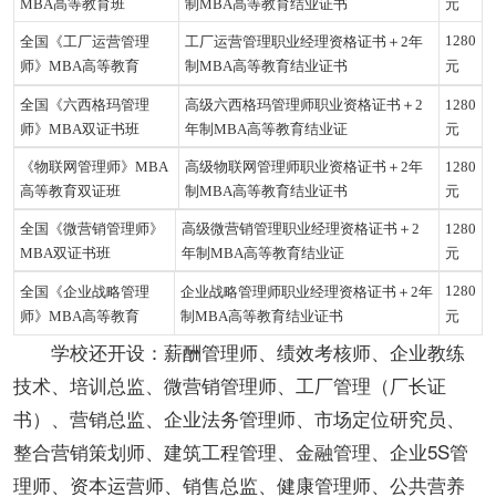
MBA高等教育班
制MBA高等教育结业证书
元
1280
全国《工厂运营管理
工厂运营管理职业经理资格证书＋2年
师》MBA高等教育
制MBA高等教育结业证书
元
全国《六西格玛管理
高级六西格玛管理师职业资格
证书＋2
1280
师》
MBA双证书班
年制MBA高等教育结业证
元
《物联网管理师》
MBA
高级物联网管理师职业资格
证书＋2年
1280
高等教育双证班
制MBA高等教育结业证书
元
全国《微营销管理师》
高级微营销管理职业经理资格
证书＋2
1280
MBA双证书班
年制MBA高等教育结业证
元
1280
全国《企业战略
管理
企业战略管理师职业经理资格
证书＋2年
师
》MBA高等教育
制MBA高等教育结业证书
元
学校还开设：薪酬管理师、绩效考核师、企业教练
技术、培训总监、微营销管理师、工厂管理（厂长证
书）、营销总监、企业法务管理师、市场定位研究员、
整合营销策划师、建筑工程管理、金融管理、企业5S管
理师、资本运营师、销售总监、健康管理师、公共营养