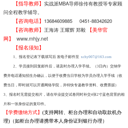
【指导教师】
实战派MBA导师徐传有教授等专家顾
问全程教学辅导。
【咨询电话】
13684609885 0451-88342620
【咨询教师】
【美华官
王海涛 王耀辉 郑毅
网】
www.mhjy.net
【报名须知】
1、报名登记表下载填写后 发电子邮件至
xchy007@163.com
2、学员接到回复邮件后，请及时办理入学手续。（3日内）交纳学
费并电话通知招生办确认，以便于收费当日学校为学员办理入学手续（收
费当日，即时就可以开通网络学院，并特快专递教学资料、收费票据）
3、报名时无需提交相片，请在毕业提交试卷同时补交4张2寸蓝色背景的相
片和一张身份证的复印件。
【学费缴纳方式】
(支持网转、柜台办理和自动取款机办
理)（如柜台办理请携带本人身份证到银行办理）