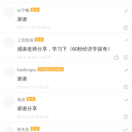
cc宁枫
贵宾
#
6
谢谢
2015-11-25 12:36:34

上官皓宸
贵宾
#
7
感谢老师分享，学习下《60秒经济学探奇》
2015-12-20 11:45:25


haidongxu
学院新生EMBA
#
8
谢谢
2016-5-17 11:21:33

海灵
贵宾
#
9
谢谢分享
2016-6-13 10:29:06

程先生
贵宾
#
10