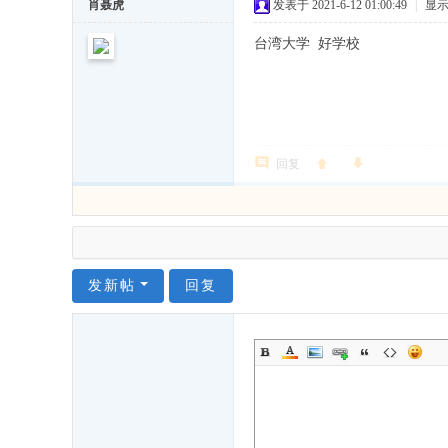
肖聂虎
发表于 2021-6-12 01:00:49
|
显
源
库
台湾大学 好学校
)
回复
发新帖
回复