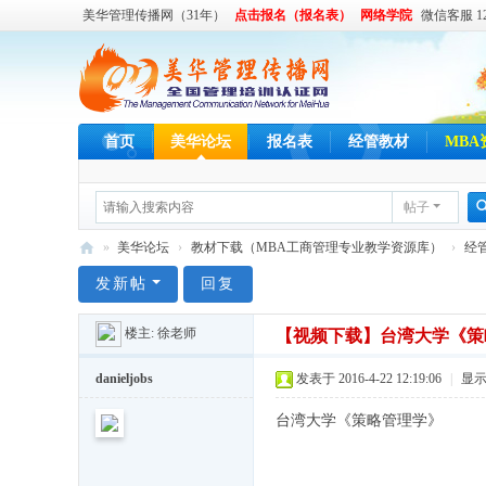
美华管理传播网（31年）
点击报名（报名表）
网络学院
微信客服 122
首页
美华论坛
报名表
经管教材
MBA
帖子
»
美华论坛
›
教材下载（MBA工商管理专业教学资源库）
›
经
美
发新帖
回复
华
楼主:
徐老师
【视频下载】台湾大学《策
管
理
danieljobs
发表于 2016-4-22 12:19:06
|
显
传
台湾大学《策略管理学》
播
网