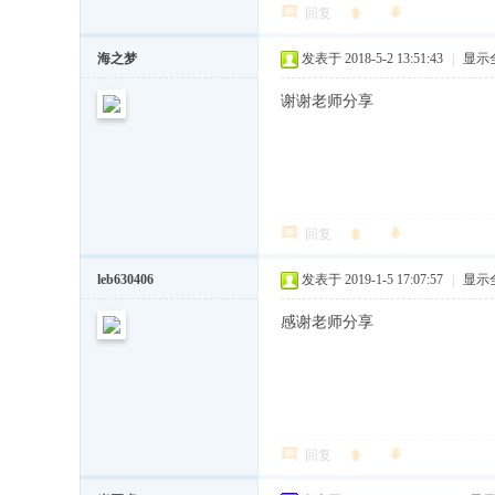
回复
学
海之梦
发表于 2018-5-2 13:51:43
|
显示
校
(3
谢谢老师分享
1
年
工
商
回复
管
leb630406
发表于 2019-1-5 17:07:57
|
显示
理
M
感谢老师分享
B
A
专
业
回复
资