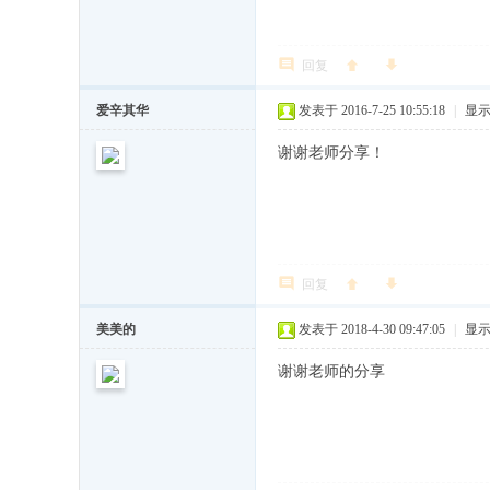
,
中
回复
国
经
爱辛其华
发表于 2016-7-25 10:55:18
|
显
济
谢谢老师分享！
管
理
大
学
回复
,
美
美美的
发表于 2018-4-30 09:47:05
|
显
华
谢谢老师的分享
管
理
人
才