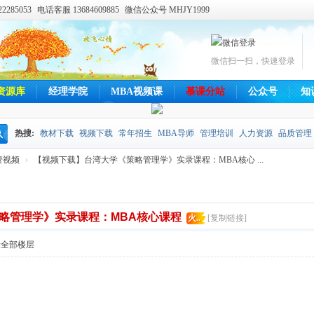
285053
电话客服 13684609885
微信公众号 MHJY1999
微信扫一扫，快速登录
资源库
经理学院
MBA视频课
慕课分站
公众号
知
热搜:
教材下载
视频下载
常年招生
MBA导师
管理培训
人力资源
品质管理
搜
管视频
›
【视频下载】台湾大学《策略管理学》实录课程：MBA核心 ...
索
略管理学》实录课程：MBA核心课程
火..
[复制链接]
示全部楼层