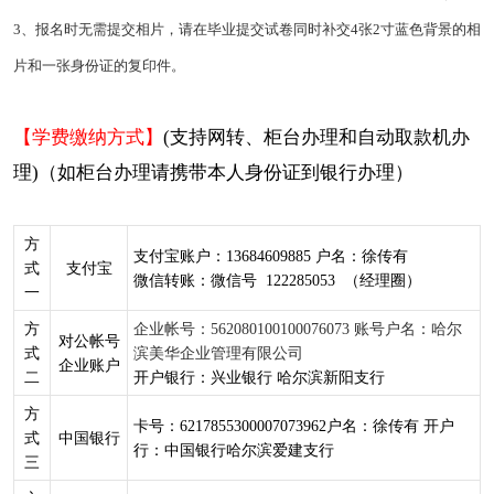
3、报名时无需提交相片，请在毕业提交试卷同时补交4张2寸蓝色背景的相
片和一张身份证的复印件。
【学费缴纳方式】
(支持网转、柜台办理和自动取款机办
理)（如柜台办理请携带本人身份证到银行办理）
方
支付宝账户：13684609885 户名：徐传有
式
支付宝
微信转账：微信号 122285053 （经理圈）
一
方
企业帐号：562080100100076073 账号户名：哈尔
对公帐号
式
滨美华企业管理有限公司
企业账户
二
开户银行：兴业银行
哈尔滨新阳支行
方
卡号：6217855300007073962户名：徐传有 开户
式
中国银行
行：中国银行哈尔滨爱建支行
三