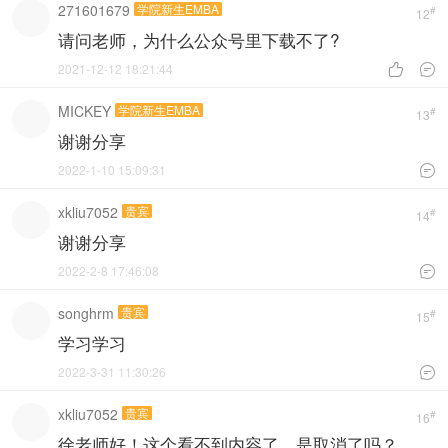
271601679
学院新生EMBA
#
12
请问老师，为什么公众号里下载不了?
2021-12-12 18:21:44


MICKEY
学院新生EMBA
#
13
谢谢分享
2022-1-10 15:09:31

xkliu7052
贵宾
#
14
谢谢分享
2022-2-8 17:46:08

songhrm
贵宾
#
15
学习学习
2022-3-31 11:30:26

xkliu7052
贵宾
#
16
徐老师好！这个看不到内容了，是取消了吗？