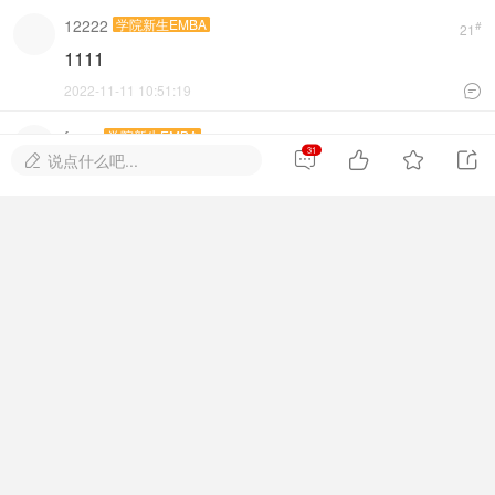
12222
学院新生EMBA
#
21
1111
2022-11-11 10:51:19

fsreg
学院新生EMBA
#
22
31




说点什么吧...

赶紧学起来
2022-11-28 01:33:56


一生热爱
学院新生EMBA
#
23
谢谢
2022-11-30 17:45:52

李冠英
学院新生EMBA
#
24
感谢分享！
2024-2-24 21:48:08

wql8452
学院新生EMBA
#
25