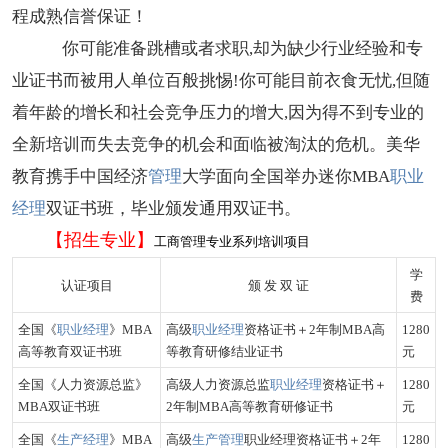
程成熟信誉保证！
你可能准备跳槽或者求职,却为缺少行业经验和专
业证书而被用人单位百般挑惕!你可能目前衣食无忧,但随
着年龄的增长和社会竞争压力的增大,因为得不到专业的
全新培训而失去竞争的机会和面临被淘汰的危机。美华
教育携手中国经济
管理
大学面向全国举办迷你MBA
职业
经理
双证书班，毕业颁发通用双证书。
【招生专业】
工商管理专业系列培训项目
学
认证项目
颁 发 双 证
费
全国《
职业经理
》MBA
高级
职业经理
资格证书＋2年制MBA高
1280
高等教育双证书班
等教育研修结业证书
元
全国《人力资源总监》
高级人力资源总监
职业经理
资格证书＋
1280
MBA双证书班
2年制MBA高等教育研修证书
元
全国《
生产经理
》MBA
高级
生产管理
职业经理资格证书＋2年
1280