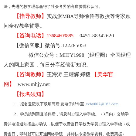
法，先进的教学理念赢得了社会各界的高度赞誉和认可。
【指导教师】
实战派MBA导师徐传有教授等专家顾
问全程教学辅导。
【咨询电话】
0451-88342620
13684609885
【微信客服】微信号:122285053
微信公众号：MHJY1998（经理圈）全国经理
人的网上家园，每日分享经管新知识。
【咨询教师】
【美华官
王海涛 王耀辉 郑毅
网】
www.mhjy.net
【报名须知】
1、报名登记表下载填写后 发电子邮件至
xchy007@163.com
2、学员接到回复邮件后，请及时办理入学手续。（3日内）交纳学
费并电话通知招生办确认，以便于收费当日学校为学员办理入学手续（收
费当日，即时就可以开通网络学院，并特快专递教学资料、收费票据）