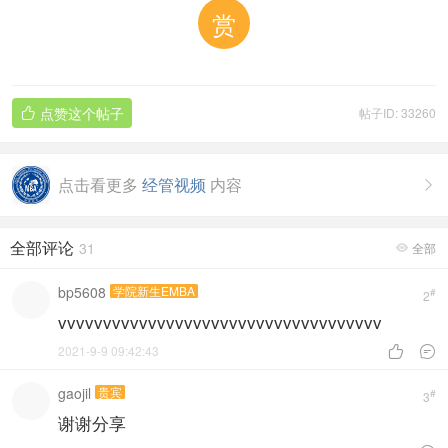
赏
点赞这个帖子
帖子ID: 33260

点击看更多
经管视频
内容

全部评论
31
全部

bp5608
学院新生EMBA
#
2
vvvvvvvvvvvvvvvvvvvvvvvvvvvvvvvvvvvv
2021-9-9 09:42:43


gaojil
贵宾
#
3
谢谢分享