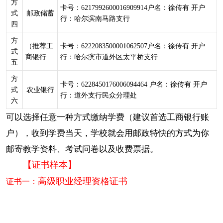
方
卡号：6217992600016909914户名：徐传有 开户
式
邮政储蓄
行：哈尔滨南马路支行
四
方
（推荐工
卡号：6222083500001062507户名：徐传有 开户
式
商银行
行：哈尔滨市道外区太平桥支行
五
方
卡号：6228450176006094464 户名：徐传有 开户
式
农业银行
行：道外支行民众分理处
六
可以选择任意一种方式缴纳学费（建议首选工商银行账
户），收到学费当天，学校就会用邮政特快的方式为你
邮寄教学资料、考试问卷以及收费票据。
【证书样本】
高级职业经理资格证书
证书一：