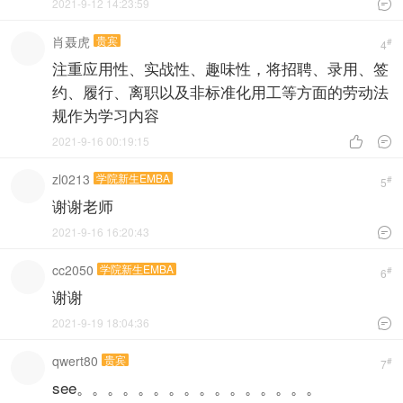
2021-9-12 14:23:59

肖聂虎
贵宾
#
4
注重应用性、实战性、趣味性，将招聘、录用、签
约、履行、离职以及非标准化用工等方面的劳动法
规作为学习内容
2021-9-16 00:19:15


zl0213
学院新生EMBA
#
5
谢谢老师
2021-9-16 16:20:43

cc2050
学院新生EMBA
#
6
谢谢
2021-9-19 18:04:36

qwert80
贵宾
#
7
see。。。。。。。。。。。。。。。。